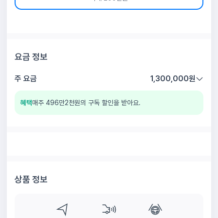
요금 정보
주 요금
1,300,000
원
혜택
매주 496만2천원의 구독 할인을 받아요.
주 대여요금
6,262,000
원
구독 할인 79%
-4,962,000
원
상품 정보