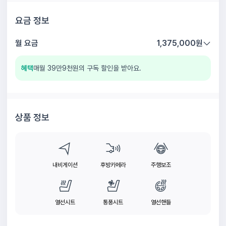
요금 정보
월 요금
1,375,000
원
혜택
매월 39만9천원의 구독 할인을 받아요.
월 대여요금
1,674,000
원
월 면책상품 요금(최대 100만원)
100,000
원
구독 할인 24%
-399,000
원
상품 정보
내비게이션
후방카메라
주행보조
열선시트
통풍시트
열선핸들